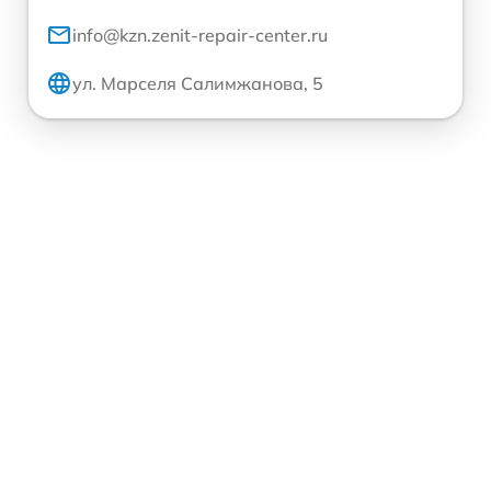
info@kzn.zenit-repair-center.ru
ул. Марселя Салимжанова, 5