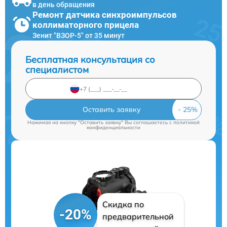
в день обращения
Ремонт датчика синхроимпульсов
коллиматорного прицела
Зенит "ВЗОР-5" от 35 минут
Бесплатная консультация со
специалистом
Оставить заявку
Нажимая на кнопку "Оставить заявку" Вы соглашаетесь c
политикой
конфиденциальности
Скидка по
-20%
предварительной