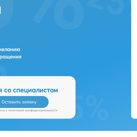
и
 желанию
бращения
я со специалистом
Оставить заявку
есь c
политикой конфиденциальности