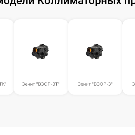
модели Коллиматорных пр
ТК"
Зенит "ВЗОР-3Т"
Зенит "ВЗОР-3"
З