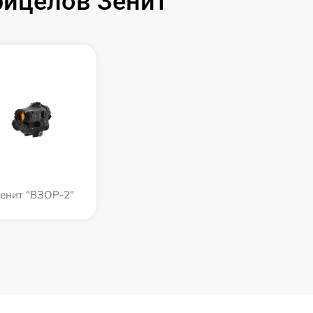
ицелов Зенит
енит "ВЗОР-2"