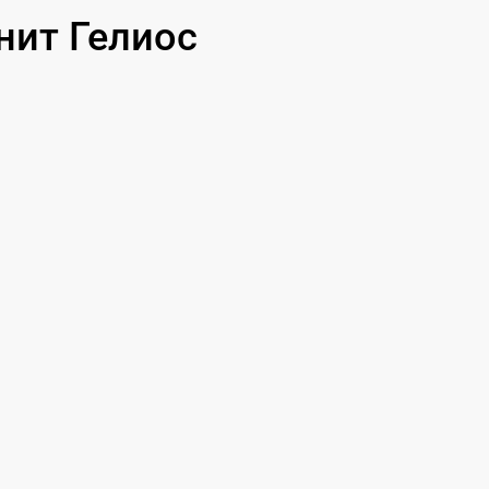
750 р
нит Гелиос
400 р
1300 р
1500 р
800 р
400 р
1300 р
500 р