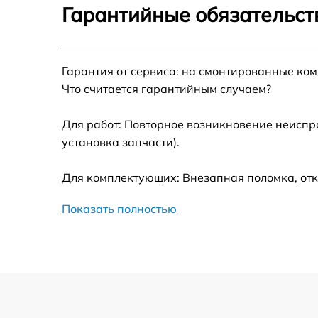
Устранение механических повреждений
Гарантийные обязательст
Замена переходных шлейфов
Гарантия от сервиса: на смонтированные ко
Ремонт узла автофокуса
Что считается гарантийным случаем?
Замена электронной платы
Для работ: Повторное возникновение неиспр
установка запчасти).
Замена узла диафрагмы
Для комплектующих: Внезапная поломка, отк
Замена мотора
Показать полностью
Настройка автофокуса
Замена корпуса