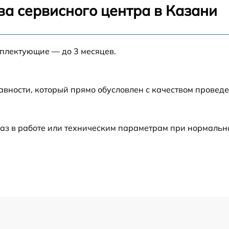
от 60 мин
ва сервисного центра в Казани
от 60 мин
мплектующие — до 3 месяцев.
от 60 мин
от 60 мин
авности, который прямо обусловлен с качеством провед
от 60 мин
аз в работе или техническим параметрам при нормальн
от 60 мин
от 60 мин
от 60 мин