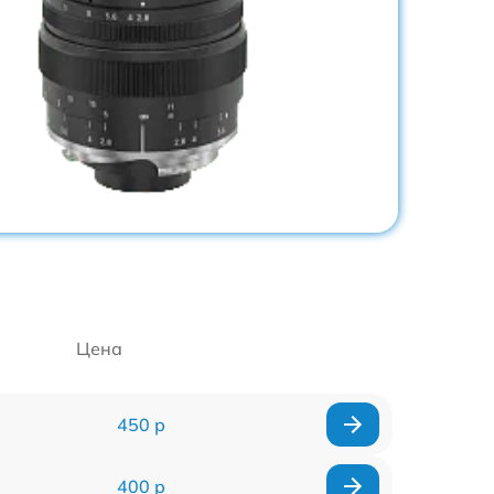
Цена
450 р
400 р