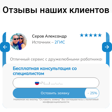
Отзывы наших клиентов
Серов Александр
Нужна консультация?
Источник –
2ГИС
Закажите бесплатную консультацию
Отличный сервис с дружелюбными работниками. Вс
Бесплатная консультация со
специалистом
Оставить заявку
Нажимая на кнопку "Оставить заявку" Вы соглашаетесь c
политикой
конфиденциальности