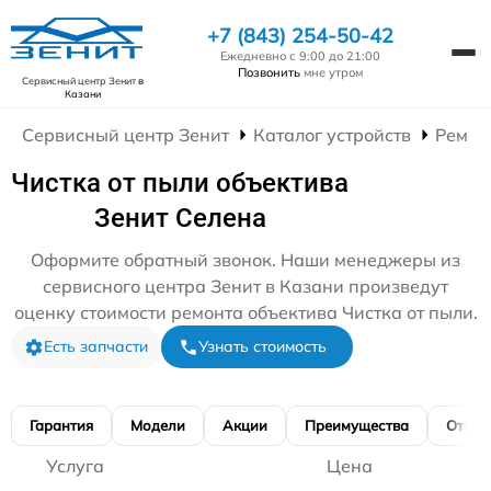
+7 (843) 254-50-42
Ежедневно с 9:00 до 21:00
Позвонить
мне утром
Сервисный центр Зенит
в
Казани
Сервисный центр Зенит
Каталог устройств
Ремон
Чистка от пыли объектива
Зенит Селена
Оформите обратный звонок. Наши менеджеры из
сервисного центра Зенит в Казани произведут
оценку стоимости ремонта объектива Чистка от пыли.
Есть запчасти
Узнать стоимость
Гарантия
Модели
Акции
Преимущества
Отзы
Услуга
Цена