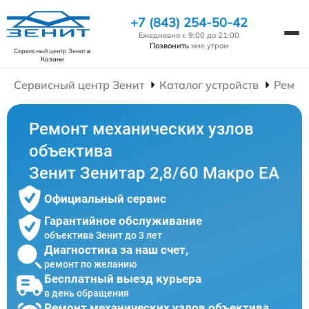
+7 (843) 254-50-42
Ежедневно с 9:00 до 21:00
Позвонить
мне утром
Сервисный центр Зенит
в
Казани
Сервисный центр Зенит
Каталог устройств
Ремон
Ремонт механических узлов
объектива
Зенит Зенитар 2,8/60 Макро ЕА
Официальный сервис
Гарантийное обслуживание
объектива Зенит до 3 лет
Диагностика за наш счет,
ремонт по желанию
Бесплатный выезд курьера
в день обращения
Ремонт механических узлов объектива