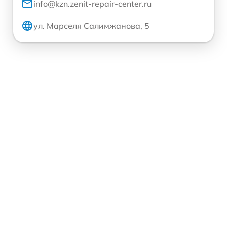
info@kzn.zenit-repair-center.ru
ул. Марселя Салимжанова, 5