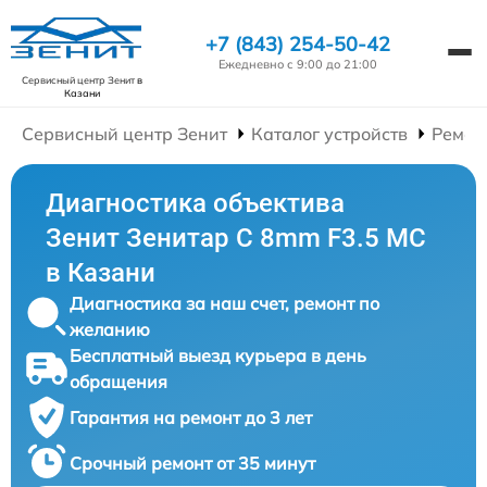
+7 (843) 254-50-42
Ежедневно с 9:00 до 21:00
Сервисный центр Зенит
в
Казани
Сервисный центр Зенит
Каталог устройств
Ремон
Диагностика объектива
Зенит Зенитар C 8mm F3.5 МС
в Казани
Диагностика за наш счет, ремонт по
желанию
Бесплатный выезд курьера в день
обращения
Гарантия на ремонт до 3 лет
Срочный ремонт от 35 минут