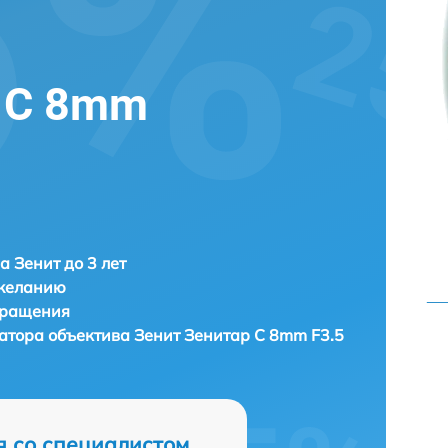
 C 8mm
а Зенит до 3 лет
 желанию
бращения
затора объектива
Зенит Зенитар C 8mm F3.5
я со специалистом