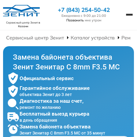
+7 (843) 254-50-42
Ежедневно с 9:00 до 21:00
Позвонить
мне утром
Сервисный центр Зенит
в
Казани
Сервисный центр Зенит
Каталог устройств
Ремон
Замена байонета объектива
Зенит Зенитар C 8mm F3.5 МС
Официальный сервис
Гарантийное обслуживание
объектива Зенит до 3 лет
Диагностика за наш счет,
ремонт по желанию
Бесплатный выезд курьера
в день обращения
Замена байонета объектива
Зенит Зенитар C 8mm F3.5 МС от 35 минут