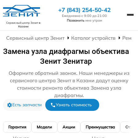
+7 (843) 254-50-42
Ежедневно с 9:00 до 21:00
Позвонить
мне утром
Сервисный центр Зенит
в
Казани
Сервисный центр Зенит
Каталог устройств
Ремон
Замена узла диафрагмы объектива
Зенит Зенитар
Оформите обратный звонок. Наши менеджеры из
сервисного центра Зенит в Казани дадут оценку
стоимости ремонта объектива Замена узла
диафрагмы.
Есть запчасти
Узнать стоимость
Гарантия
Модели
Акции
Преимущества
Отзы