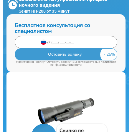
ночного видения
Зенит НП-200 от 35 минут
Бесплатная консультация со
специалистом
Оставить заявку
Нажимая на кнопку "Оставить заявку" Вы соглашаетесь c
политикой
конфиденциальности
Скидка по