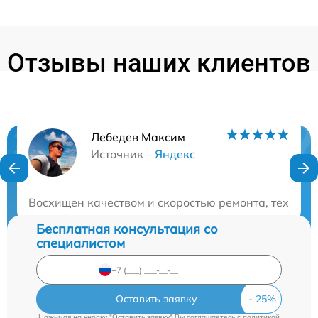
Отзывы наших клиентов
Лебедев Максим
Нужна консультация?
Источник –
Яндекс
Закажите бесплатную консультацию
Восхищен качеством и скоростью ремонта, техника
Бесплатная консультация со
специалистом
Оставить заявку
Нажимая на кнопку "Оставить заявку" Вы соглашаетесь c
политикой